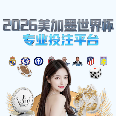
公司头条
首页
公司头条